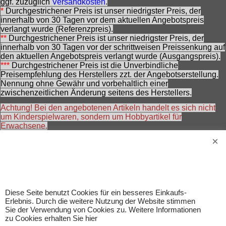
ggf. zuzüglich
Versandkosten
.
*
Durchgestrichener Preis ist unser niedrigster Preis, der
innerhalb von 30 Tagen vor dem aktuellen Angebotspreis
verlangt wurde (Referenzpreis).
**
Durchgestrichener Preis ist unser niedrigster Preis, der
innerhalb von 30 Tagen vor der schrittweisen Preissenkung auf
den aktuellen Angebotspreis verlangt wurde (Ausgangspreis).
***
Durchgestrichener Preis ist die Unverbindliche
Preisempfehlung des Herstellers zzt. der Angebotserstellung.
Nennung ohne Gewähr und vorbehaltlich einer
zwischenzeitlichen Änderung seitens des Herstellers.
Achtung! Bei den angebotenen Artikeln handelt es sich nicht
um Kinderspielwaren, sondern um Hobbyartikel für
Erwachsene.
Für Produktinformationen kann keine Haftung übernommen
werden. Abbildungen können ähnlich sein. Abgebildetes
Zubehör gehört nicht zum Lieferumfang. Eingetragene
Warenzeichen und Logos sind Eigentum des jeweiligen
Inhabers.
Änderungen, Irrtümer und Zwischenverkauf vorbehalten.
Diese Seite benutzt Cookies für ein besseres Einkaufs-
Erlebnis. Durch die weitere Nutzung der Website stimmen
Sie der Verwendung von Cookies zu. Weitere Informationen
zu Cookies erhalten Sie hier