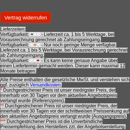
Vertrag widerrufen
Lieferzeiten:
Verfügbarkeit:
- Lieferzeit ca. 1 bis 5 Werktage, bei
Vorausrechnung gerechnet ab Zahlungseingang.
Verfügbarkeit:
- Nur noch geringe Menge verfügbar.
Lieferzeit ca. 1 bis 5 Werktage, bei Vorausrechnung gerechnet
ab Zahlungseingang.
Verfügbarkeit:
- Es kann keine genaue Angabe über
einen Liefertermin gemacht werden. Dieser kann maximal 12
Monate betragen.
Alle Preise enthalten die gesetzliche MwSt. und verstehen sich
ggf. zuzüglich
Versandkosten
.
*
Durchgestrichener Preis ist unser niedrigster Preis, der
innerhalb von 30 Tagen vor dem aktuellen Angebotspreis
verlangt wurde (Referenzpreis).
**
Durchgestrichener Preis ist unser niedrigster Preis, der
innerhalb von 30 Tagen vor der schrittweisen Preissenkung auf
den aktuellen Angebotspreis verlangt wurde (Ausgangspreis).
***
Durchgestrichener Preis ist die Unverbindliche
Preisempfehlung des Herstellers zzt. der Angebotserstellung.