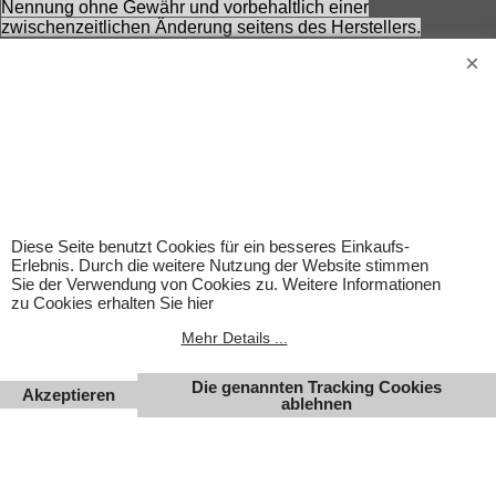
Nennung ohne Gewähr und vorbehaltlich einer
zwischenzeitlichen Änderung seitens des Herstellers.
Achtung! Bei den angebotenen Artikeln handelt es sich nicht
um Kinderspielwaren, sondern um Hobbyartikel für
Erwachsene.
Für Produktinformationen kann keine Haftung übernommen
werden. Abbildungen können ähnlich sein. Abgebildetes
Zubehör gehört nicht zum Lieferumfang. Eingetragene
Warenzeichen und Logos sind Eigentum des jeweiligen
Inhabers.
Änderungen, Irrtümer und Zwischenverkauf vorbehalten.
Diese Seite benutzt Cookies für ein besseres Einkaufs-
Erlebnis. Durch die weitere Nutzung der Website stimmen
Sie der Verwendung von Cookies zu. Weitere Informationen
zu Cookies erhalten Sie hier
Mehr Details ...
Die genannten Tracking Cookies
Akzeptieren
ablehnen