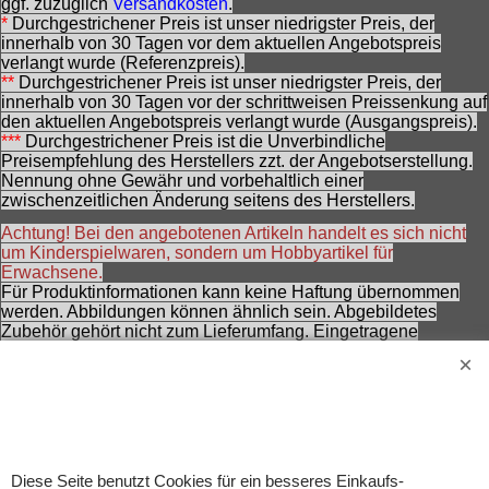
ggf. zuzüglich
Versandkosten
.
*
Durchgestrichener Preis ist unser niedrigster Preis, der
innerhalb von 30 Tagen vor dem aktuellen Angebotspreis
verlangt wurde (Referenzpreis).
**
Durchgestrichener Preis ist unser niedrigster Preis, der
innerhalb von 30 Tagen vor der schrittweisen Preissenkung auf
den aktuellen Angebotspreis verlangt wurde (Ausgangspreis).
***
Durchgestrichener Preis ist die Unverbindliche
Preisempfehlung des Herstellers zzt. der Angebotserstellung.
Nennung ohne Gewähr und vorbehaltlich einer
zwischenzeitlichen Änderung seitens des Herstellers.
Achtung! Bei den angebotenen Artikeln handelt es sich nicht
um Kinderspielwaren, sondern um Hobbyartikel für
Erwachsene.
Für Produktinformationen kann keine Haftung übernommen
werden. Abbildungen können ähnlich sein. Abgebildetes
Zubehör gehört nicht zum Lieferumfang. Eingetragene
Warenzeichen und Logos sind Eigentum des jeweiligen
Inhabers.
Änderungen, Irrtümer und Zwischenverkauf vorbehalten.
Diese Seite benutzt Cookies für ein besseres Einkaufs-