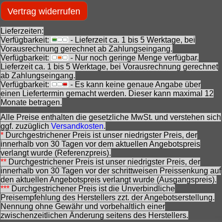
Vertrag widerrufen
Lieferzeiten:
Verfügbarkeit:
- Lieferzeit ca. 1 bis 5 Werktage, bei
Vorausrechnung gerechnet ab Zahlungseingang.
Verfügbarkeit:
- Nur noch geringe Menge verfügbar.
Lieferzeit ca. 1 bis 5 Werktage, bei Vorausrechnung gerechnet
ab Zahlungseingang.
Verfügbarkeit:
- Es kann keine genaue Angabe über
einen Liefertermin gemacht werden. Dieser kann maximal 12
Monate betragen.
Alle Preise enthalten die gesetzliche MwSt. und verstehen sich
ggf. zuzüglich
Versandkosten
.
*
Durchgestrichener Preis ist unser niedrigster Preis, der
innerhalb von 30 Tagen vor dem aktuellen Angebotspreis
verlangt wurde (Referenzpreis).
**
Durchgestrichener Preis ist unser niedrigster Preis, der
innerhalb von 30 Tagen vor der schrittweisen Preissenkung auf
den aktuellen Angebotspreis verlangt wurde (Ausgangspreis).
***
Durchgestrichener Preis ist die Unverbindliche
Preisempfehlung des Herstellers zzt. der Angebotserstellung.
Nennung ohne Gewähr und vorbehaltlich einer
zwischenzeitlichen Änderung seitens des Herstellers.