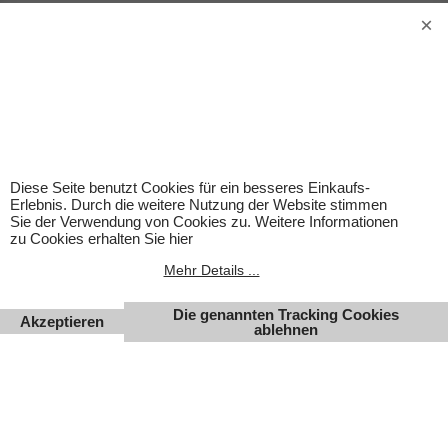
Achtung! Bei den angebotenen Artikeln handelt es sich nicht
um Kinderspielwaren, sondern um Hobbyartikel für
Erwachsene.
Für Produktinformationen kann keine Haftung übernommen
werden. Abbildungen können ähnlich sein. Abgebildetes
Zubehör gehört nicht zum Lieferumfang. Eingetragene
Warenzeichen und Logos sind Eigentum des jeweiligen
Inhabers.
Änderungen, Irrtümer und Zwischenverkauf vorbehalten.
Diese Seite benutzt Cookies für ein besseres Einkaufs-
Erlebnis. Durch die weitere Nutzung der Website stimmen
Sie der Verwendung von Cookies zu. Weitere Informationen
zu Cookies erhalten Sie hier
Mehr Details ...
Die genannten Tracking Cookies
Akzeptieren
ablehnen