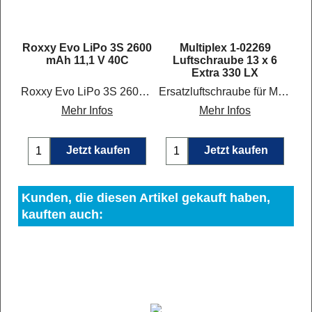
r
Roxxy Evo LiPo 3S 2600
Multiplex 1-02269
mAh 11,1 V 40C
Luftschraube 13 x 6
Extra 330 LX
Roxxy Evo LiPo 3S 2600 mAh 11,1 V 40C
Ersatzluftschraube für Multiplex Extra 330 LX
Mehr Infos
Mehr Infos
Jetzt kaufen
Jetzt kaufen
Kunden, die diesen Artikel gekauft haben,
kauften auch: