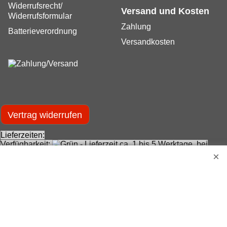
Datenschutz
Ladenlokal
Widerrufsrecht/
Versand und Kosten
Widerrufsformular
Zahlung
Batterieverordnung
Versandkosten
Vertrag widerrufen
Lieferzeiten:
Verfügbarkeit:
- Lieferzeit ca. 1 bis 5 Werktage, bei
Vorausrechnung gerechnet ab Zahlungseingang.
Verfügbarkeit:
- Nur noch geringe Menge verfügbar.
Lieferzeit ca. 1 bis 5 Werktage, bei Vorausrechnung gerechnet
ab Zahlungseingang.
Verfügbarkeit:
- Es kann keine genaue Angabe über
einen Liefertermin gemacht werden. Dieser kann maximal 12
Monate betragen.