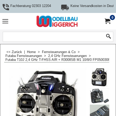
Fachberatung 02303 12204
Keine Versandkosten in Deuts
0
<< Zurück
|
Home
>
Fernsteuerungen & Co
>
Futaba Fernsteuerungen
>
2,4 GHz Fernsteuerungen
>
Futaba T10J 2,4 GHz T-FHSS AIR + R3008SB M1 10/8/0 FP05003087-3