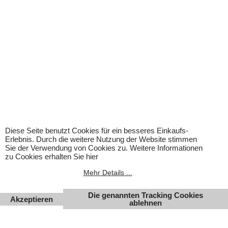
Jetzt kaufen
Jetzt kaufen
Service
Rechtliches
Fachberatung auch nach
Impressum
dem Kauf
AGB
Kontakt
Datenschutz
Ladenlokal
Widerrufsrecht/
Versand und Kosten
Diese Seite benutzt Cookies für ein besseres Einkaufs-
Widerrufsformular
Erlebnis. Durch die weitere Nutzung der Website stimmen
Zahlung
Sie der Verwendung von Cookies zu. Weitere Informationen
Batterieverordnung
zu Cookies erhalten Sie hier
Versandkosten
Mehr Details ...
Die genannten Tracking Cookies
Akzeptieren
ablehnen