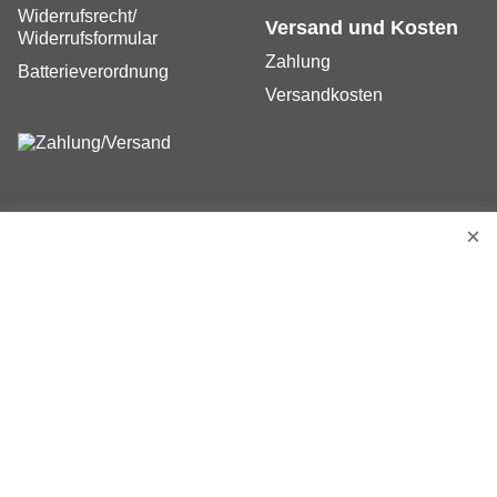
Widerrufsrecht/
Versand und Kosten
Widerrufsformular
Zahlung
Batterieverordnung
Versandkosten
Vertrag widerrufen
Lieferzeiten:
Verfügbarkeit:
- Lieferzeit ca. 1 bis 5 Werktage, bei
Vorausrechnung gerechnet ab Zahlungseingang.
Verfügbarkeit:
- Nur noch geringe Menge verfügbar.
Lieferzeit ca. 1 bis 5 Werktage, bei Vorausrechnung gerechnet
ab Zahlungseingang.
Verfügbarkeit:
- Es kann keine genaue Angabe über
einen Liefertermin gemacht werden. Dieser kann maximal 12
Monate betragen.
Alle Preise enthalten die gesetzliche MwSt. und verstehen sich