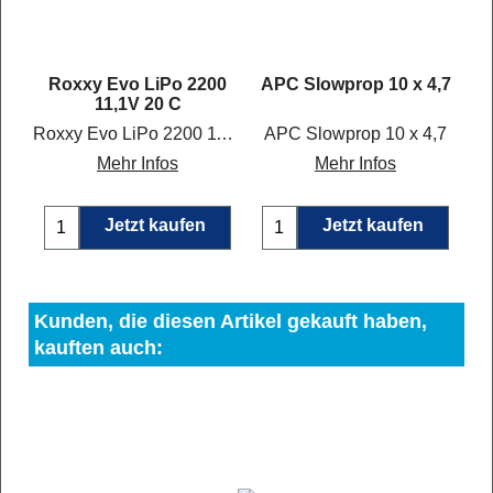
r
Roxxy Evo LiPo 2200
APC Slowprop 10 x 4,7
11,1V 20 C
Roxxy Evo LiPo 2200 11,1V 20 C
APC Slowprop 10 x 4,7
Mehr Infos
Mehr Infos
Jetzt kaufen
Jetzt kaufen
Kunden, die diesen Artikel gekauft haben,
kauften auch: