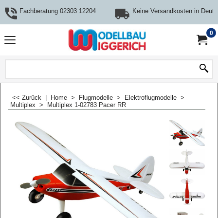
Fachberatung 02303 12204
Keine Versandkosten in Deuts
0
<< Zurück
|
Home
>
Flugmodelle
>
Elektroflugmodelle
>
Multiplex
>
Multiplex 1-02783 Pacer RR