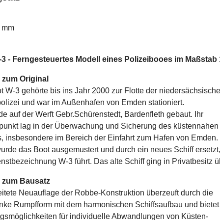
0 mm
-3 - Ferngesteuertes Modell eines Polizeibooes im Maßstab 
 zum Original
t W-3 gehörte bis ins Jahr 2000 zur Flotte der niedersächsisch
lizei und war im Außenhafen von Emden stationiert.
de auf der Werft Gebr.Schürenstedt, Bardenfleth gebaut. Ihr
punkt lag in der Überwachung und Sicherung des küstennahen
s, insbesondere im Bereich der Einfahrt zum Hafen von Emden.
urde das Boot ausgemustert und durch ein neues Schiff ersetzt
stbezeichnung W-3 führt. Das alte Schiff ging in Privatbesitz ü
n zum Bausatz
itete Neuauflage der Robbe-Konstruktion überzeuft durch die
anke Rumpfform mit dem harmonischen Schiffsaufbau und bietet
ngsmöglichkeiten für individuelle Abwandlungen von Küsten-