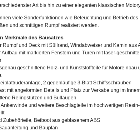
schiedenster Art bis hin zu einer eleganten klassischen Motory
önnen viele Sonderfunktionen wie Beleuchtung und Betrieb des
ßen und schnittigen Rumpf realisiert werden.
en Merkmale des Bausatzes
er Rumpf und Deck mit Süllrand, Windabweiser und Kamin aus
r Aufbau mit markierten Fenstern und Türen mit laser-geschnitt
n
ssgenau geschnittene Holz- und Kunststoffteile für Motoreinbau 
e.
eiblattruderanlage, 2 gegenläufige 3-Blatt Schiffsschrauben
Mast mit angeformten Details und Platz zur Verkabelung im Inner
ttene Relingstützen und Bullaugen
e Ankerwinde und weitere Beschlagteile im hochwertigen Resin
lt
nd Zubehörteile, Beiboot aus geblasenem ABS
 Bauanleitung und Bauplan