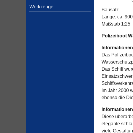
Werkzeuge
Bausatz
Länge: ca. 90
Maßstab 1:25
Polizeiboot W
Informationen
Das Polizeiboo
Wasserschutzpo
Das Schiff wur
Einsatzschwer
Schiffsverkehr
Im Jahr 2000 w
ebenso die Dien
Informatione
Diese überarbe
elegante schl
viele Gestaltu