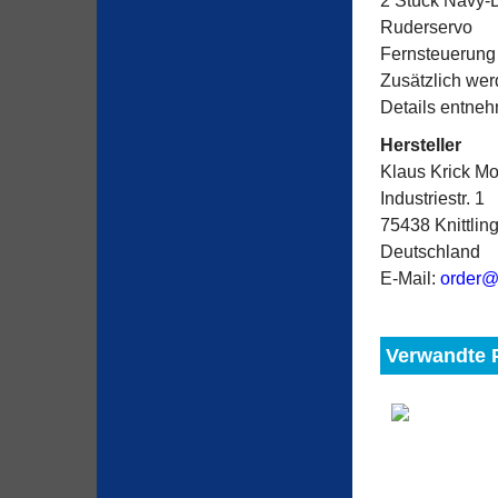
2 Stück Navy-
Ruderservo
Fernsteuerung 
Zusätzlich wer
Details entneh
Hersteller
Klaus Krick Mo
Industriestr. 1
75438 Knittlin
Deutschland
E-Mail:
order@
Verwandte 