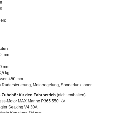
en
ng
nen:
aten
00 mm
m
70 mm
,5 kg
sser: 450 mm
 Rudersteuerung, Motorregelung, Sonderfunktionen
s Zubehör für den Fahrbetrieb
(nicht enthalten)
less-Motor MAX Marine P365 550 kV
egler Seaking V4 30A