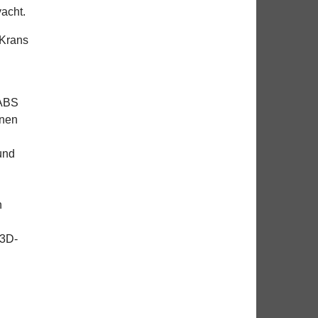
acht.
 Krans
 ABS
enen
und
n
-3D-