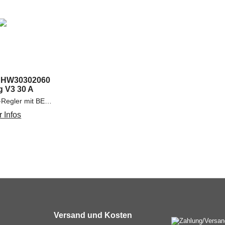
 HW30302060
g V3 30 A
30 A Brushless-Regler mit BEC für Schiffsmodelle
 Infos
Versand und Kosten