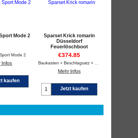
Sport Mode 2
Sparset Krick romarin
Düsseldorf
Feuerlöschboot
€
374.85
Sport Mode 2
Baukasten + Beschlagsatz + Sonderfunktionssatz
 Infos
Mehr Infos
zt kaufen
Jetzt kaufen