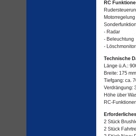
RC Funktion
Rudersteueru
Motorregelung
Sonderfunktio
- Radar
- Beleuchtung
- Löschmonitor
Technische D
Länge ü.A.: 9
Breite: 175 m
Tiefgang: ca. 
Verdrängung: 3
Höhe über Wa
RC-Funktionen
Erforderliche
2 Stück Brush
2 Stück Fahrtr