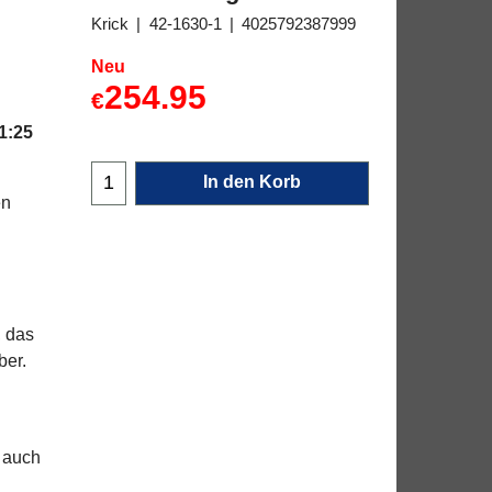
Krick
42-1630-1
4025792387999
Neu
254.95
€
1:25
In den Korb
en
, das
ber.
 auch