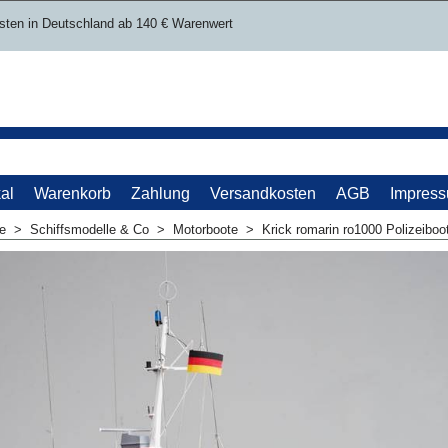
sten in Deutschland ab 140 € Warenwert
al
Warenkorb
Zahlung
Versandkosten
AGB
Impres
me
>
Schiffsmodelle & Co
>
Motorboote
>
Krick romarin ro1000 Polizeibo