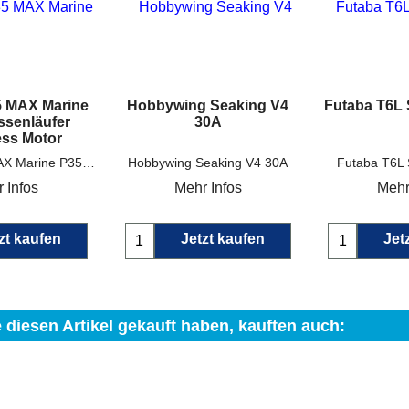
5 MAX Marine
Hobbywing Seaking V4
Futaba T6L 
ssenläufer
30A
ess Motor
Krick 42435 MAX Marine P357 Aussenläufer Brushless Motor
Hobbywing Seaking V4 30A
Futaba T6L 
 Infos
Mehr Infos
Mehr
zt kaufen
Jetzt kaufen
Jet
 diesen Artikel gekauft haben, kauften auch: