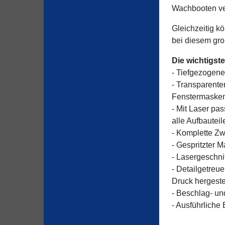
Wachbooten ver
Gleichzeitig k
bei diesem gro
Die wichtigst
- Tiefgezogen
- Transparente
Fenstermaske
- Mit Laser pa
alle Aufbauteil
- Komplette Zw
- Gespritzter 
- Lasergeschni
- Detailgetreu
Druck hergestel
- Beschlag- u
- Ausführliche