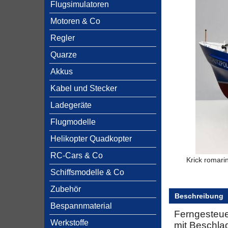
Flugsimulatoren
Motoren & Co
Regler
Quarze
Akkus
Kabel und Stecker
Ladegeräte
Flugmodelle
Helikopter Quadkopter
RC-Cars & Co
Krick romari
Schiffsmodelle & Co
Zubehör
Beschreibung
Bespannmaterial
Ferngesteue
Werkstoffe
mit Beschla