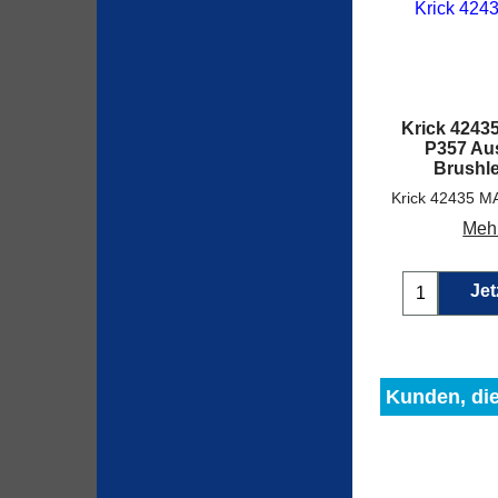
Krick 4243
P357 Au
Brushl
Mehr
Jet
Kunden, die